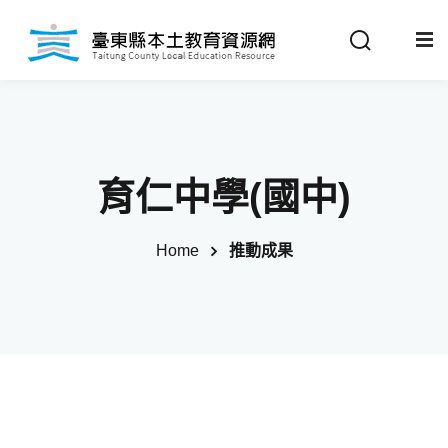
Sign in
Sign up
Sign in
關於我們
Don’t have an account?
Sign up
育仁中學(國中)
最新消息
Home
推動成果
政策法規
推動成果
Remember me
Lost your password?
教材分享
校開課情形