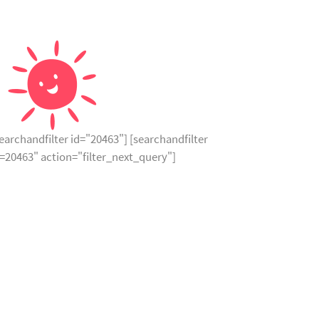
earchandfilter id="20463"] [searchandfilter
d=20463" action="filter_next_query"]