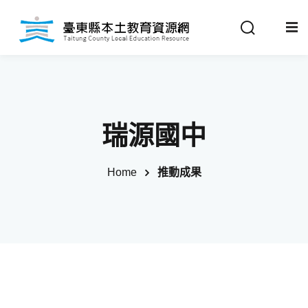
Sign in
Sign up
Sign in
關於我們
Don’t have an account?
Sign up
瑞源國中
最新消息
Home
推動成果
政策法規
推動成果
Remember me
Lost your password?
教材分享
校開課情形