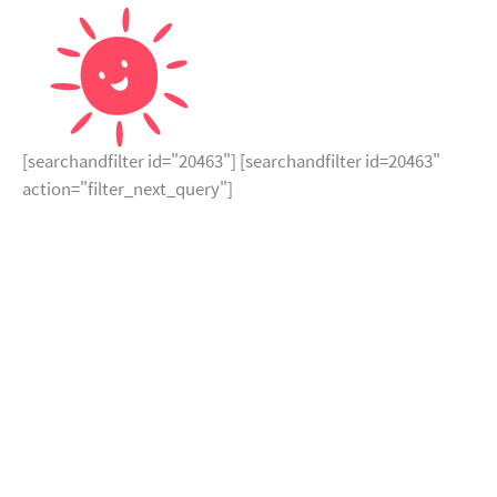
[searchandfilter id="20463"] [searchandfilter id=20463"
action="filter_next_query"]