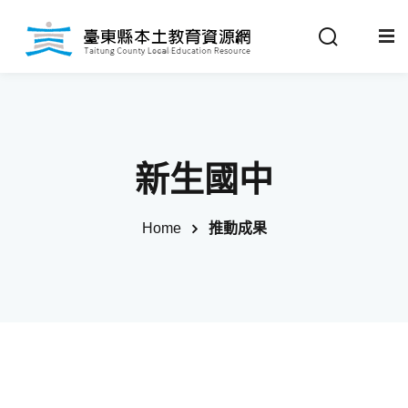
Sign in
Sign up
Sign in
關於我們
Don’t have an account?
Sign up
新生國中
最新消息
Home
推動成果
政策法規
推動成果
Remember me
Lost your password?
教材分享
校開課情形