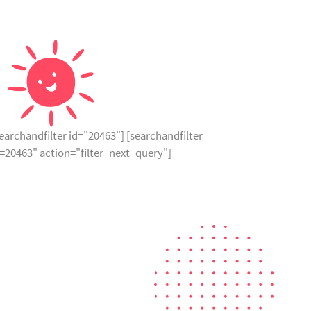
earchandfilter id="20463"] [searchandfilter
d=20463" action="filter_next_query"]