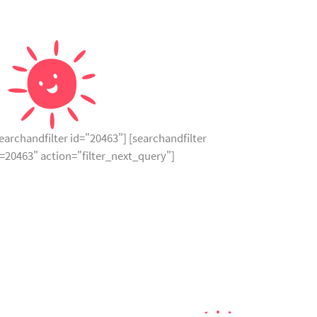
earchandfilter id="20463"] [searchandfilter
d=20463" action="filter_next_query"]