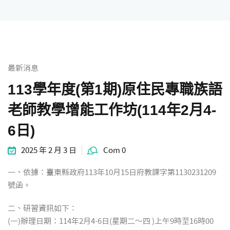
統計資料
最新消息
113學年度(第1期)原住民專職族語
老師教學增能工作坊(114年2月4-
6日)
2025 年 2 月 3 日
Com 0
一、依據：臺東縣政府113年10月15日府教課字第1130231209
號函。
二、研習資訊如下：
(一)辦理日期：114年2月4-6日(星期二～四 )上午9時至16時00