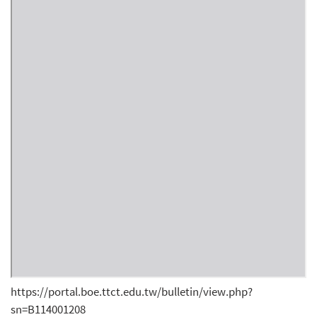
https://portal.boe.ttct.edu.tw/bulletin/view.php?
sn=B114001208