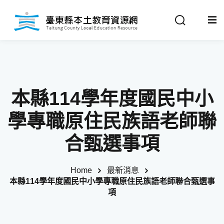
Sign in
Sign up
Sign in
關於我們
Don’t have an account?
Sign up
本縣114學年度國民中小
最新消息
學專職原住民族語老師聯
政策法規
合甄選事項
推動成果
Home
最新消息
Remember me
Lost your password?
本縣114學年度國民中小學專職原住民族語老師聯合甄選事
教材分享
項
校開課情形