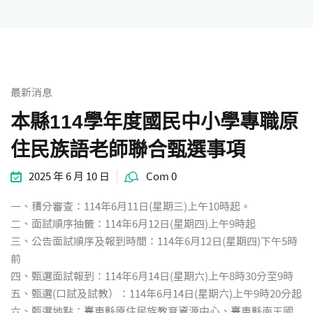
統計資料
最新消息
本縣114學年度國民中小學專職原
住民族語老師聯合甄選事項
2025 年 6 月 10 日
Com 0
一、積分審查：114年6月11日(星期三)上午10時起。
二、面試順序抽籤：114年6月12日(星期四)上午9時起
三、公告面試順序及報到時間：114年6月12日(星期四)下午5時
前
四、甄選面試報到：114年6月14日(星期六)上午8時30分至9時
五、甄選(口試及試教）：114年6月14日(星期六)上午9時20分起
六、甄選地點：臺東縣原住民族教育資源中心、臺東縣南王國