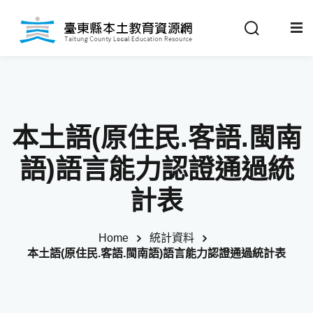
Sign in
Sign up
Sign in
關於我們
Don’t have an account?
Sign up
本土語(原住民.客語.閩南
最新消息
語)語言能力認證通過統
政策法規
計表
推動成果
Home
統計資料
Remember me
Lost your password?
本土語(原住民.客語.閩南語)語言能力認證通過統計表
教材分享
校開課情形