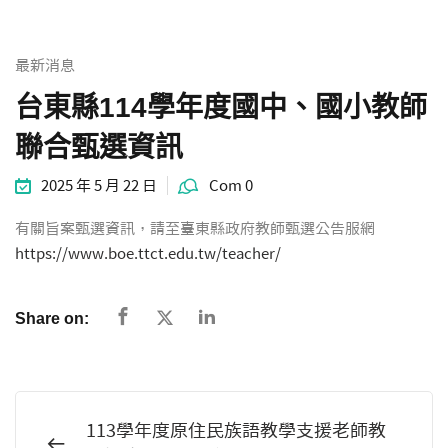
統計資料
最新消息
台東縣114學年度國中、國小教師
聯合甄選資訊
2025 年 5 月 22 日
Com 0
有關旨案甄選資訊，請至臺東縣政府教師甄選公告服網
https://www.boe.ttct.edu.tw/teacher/
Share on:
113學年度原住民族語教學支援老師教